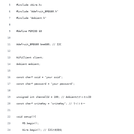
#include <Wire.h>
#include "Adafruit_BME680.h"
#include "Ambient.h"
#define PERIOD 60
Adafruit_BME680 bme680; // I2C
WiFiClient client;
Ambient ambient;
const char* ssid = "your ssid";
const char* password = "your password";
unsigned int channelId = 100; // AmbientのチャネルID
const char* writeKey = "writeKey"; // ライトキー
void setup(){
    M5.begin();
    Wire.begin(); // I2Cの初期化