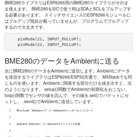
BME280ライブラリはESP8266用のBME280ライブラリがそのま
ま使えます。 BME280をI2Cで使う時はSDAとSCLをプルアップす
る必要があります。 スイッチサイエンスのESP8266モジュールに
はプルアップ抵抗が載っていませんが、プログラムでプルアップ
するので大丈夫です。
    pinMode(21, INPUT_PULLUP);

BME280のデータをAmbientに送る
次にBME280のデータをAmbientに送信します。Ambientにデータ
を送信するライブラリはESP8266/ESP32共通で、 M5Stackでも同
じものを使います。Ambientに関係する部分だけを抜き出すと、次
のようになります。 setup()関数でAmbientの初期化をおこない、
loop()関数でセンサの値を読んで、その値を.set()でパケットにセ
ットし、 .send()でAmbientに送信しています。
#include "Ambient.h" // Ambientのヘッダーをインクルード
Ambient ambient; // Ambientオブジェクトを定義