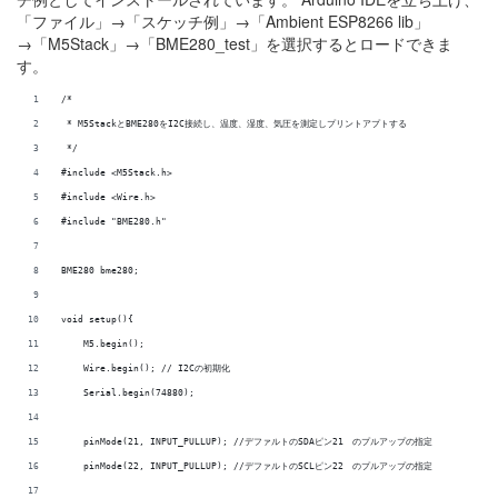
「ファイル」→「スケッチ例」→「Ambient ESP8266 lib」
→「M5Stack」→「BME280_test」を選択するとロードできま
す。
/*
 * M5StackとBME280をI2C接続し、温度、湿度、気圧を測定しプリントアプトする
 */
#include <M5Stack.h>
#include <Wire.h>
#include "BME280.h"
BME280 bme280;
void setup(){
    M5.begin();
    Wire.begin(); // I2Cの初期化
    Serial.begin(74880);
    pinMode(21, INPUT_PULLUP); //デファルトのSDAピン21　のプルアップの指定
    pinMode(22, INPUT_PULLUP); //デファルトのSCLピン22　のプルアップの指定