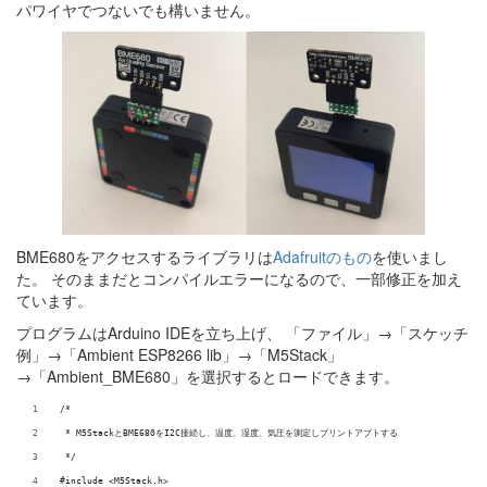
パワイヤでつないでも構いません。
BME680をアクセスするライブラリは
Adafruitのもの
を使いまし
た。 そのままだとコンパイルエラーになるので、一部修正を加え
ています。
プログラムはArduino IDEを立ち上げ、 「ファイル」→「スケッチ
例」→「Ambient ESP8266 lib」→「M5Stack」
→「Ambient_BME680」を選択するとロードできます。
/*
 * M5StackとBME680をI2C接続し、温度、湿度、気圧を測定しプリントアプトする
 */
#include <M5Stack.h>