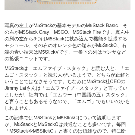
写真の左上がM5Stackの基本モデルのM5Stack Basic、そ
の右がM5Stack Gray、M5GO、M5Stack Fireです。真ん中
の列の左から3つはM5Stackに挟み込んで機能を拡張する
モジュール、その右のオレンジ色の端末がM5StickC、右
端の青い端末はM5StickVです。一番下の列はセンサなど
の拡張ユニットです。
M5Stackは「エムファイブ・スタック」と読む人と、「エ
ムゴ・スタック」と読む人がいるようで、どちらが正解と
いうことではなさそうです。ちなみにM5Stack社CEOの
Jimmy Laiさんは「エムファイブ・スタック」と言ってい
ましたが、社内では「エムウー（中国語の五）スタック」
と言うこともあるそうなので、「エムゴ」でもいいのかも
しれません。
この記事ではM5StackとM5StickCについて説明します
が、M5StackとM5StickCは共通なことも多いです。毎回
「M5StackやM5StickC」と書くのは煩雑なので、特に断