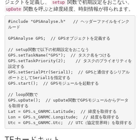
ジェクトを定義し、
関数で初期設定をおこない、
setup
関数を呼ぶと緯度経度、時刻情報が得られます。
upDate
#include "GPSAnalyse.h"   // ヘッダーファイルをインク
ルード

GPSAnalyse GPS;  // GPSオブジェクトを定義する

// setup関数で以下の初期設定をおこなう

GPS.setTaskName("GPS");  // タスク名をつける

GPS.setTaskPriority(2);    // タスクのプライオリティを
設定する

GPS.setSerialPtr(Serial1);  // GPSと通信するシリアル
ポートとしてSerial1を指定する

GPS.start();  // GPSモジュールを起動する

// loop関数で

GPS.upDate();  // upDate関数でGPSモジュールからデータ
を取得する

Lat = GPS.s_GNRMC.Latitude;  // 緯度を取得する

Lon = GPS.s_GNRMC.Longitude;  // 経度を取得する

TFカードキット