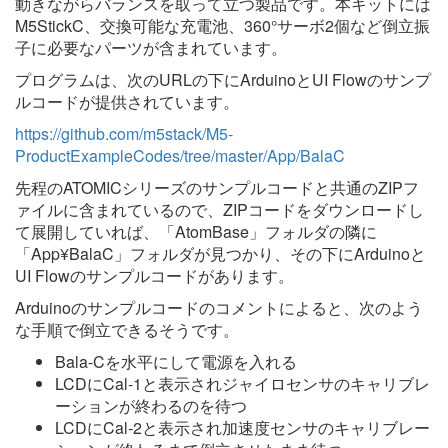
動きながらバランスを取って立つ製品です。本キットには
M5StickC、交換可能な充電池、360°サーボ2個など倒立振
子に必要なパーツが含まれています。
プログラムは、次のURLの下にArduinoとUI Flowのサンプ
ルコードが提供されています。
https://github.com/m5stack/M5-
ProductExampleCodes/tree/master/App/BalaC
先程のATOMICシリーズのサンプルコードと共通のZIPフ
ァイルに含まれているので、ZIPコードをダウンロードし
て展開していれば、「AtomBase」フォルダの隣に
「App¥BalaC」フォルダが見つかり、その下にArduinoと
UI Flowのサンプルコードがあります。
Arduinoのサンプルコードのコメントによると、次のよう
な手順で倒立できるそうです。
Bala-Cを水平にして電源を入れる
LCDにCal-1と表示されジャイロセンサのキャリブレ
ーションが終わるのを待つ
LCDにCal-2と表示され加速度センサのキャリブレー