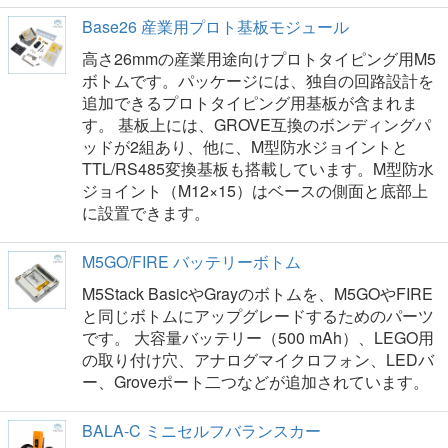
Base26 産業用プロト基板モジュール
高さ26mmの産業用途向けプロトタイピング用M5
ボトムです。パッケージには、独自の回路設計を
追加できるプロトタイピング用基板が含まれま
す。 基板上には、GROVE互換のボンディングパ
ッドが2組あり、他に、M型防水ジョイントと
TTL/RS485変換基板も搭載しています。M型防水
ジョイント（M12×15）はベースの側面と底部上
に設置できます。
M5GO/FIRE バッテリーボトム
M5Stack BasicやGrayのボトムを、M5GOやFIRE
と同じボトムにアップグレードするためのパーツ
です。 大容量バッテリー（500 mAh）、LEGO用
の取り付け穴、アナログマイクロフォン、LEDバ
ー、Groveポート二つなどが追加されています。
BALA-C ミニセルフバランスカー