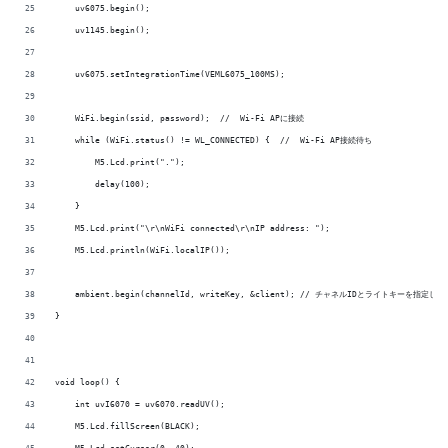
    uv6075.begin();
    uv1145.begin();
    uv6075.setIntegrationTime(VEML6075_100MS);
    WiFi.begin(ssid, password);  //  Wi-Fi APに接続
    while (WiFi.status() != WL_CONNECTED) {  //  Wi-Fi AP接続待ち
        M5.Lcd.print(".");
        delay(100);
    }
    M5.Lcd.print("\r\nWiFi connected\r\nIP address: ");
    M5.Lcd.println(WiFi.localIP());
    ambient.begin(channelId, writeKey, &client); // チャネルIDとライトキーを指定し
}
void loop() {
    int uvI6070 = uv6070.readUV();
    M5.Lcd.fillScreen(BLACK);