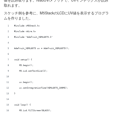
取れます。
スケッチ例を参考に、M5StackのLCDにUV値を表示するプログラ
ムを作りました。
#include <M5Stack.h>
#include <Wire.h>
#include "Adafruit_VEML6075.h"
Adafruit_VEML6075 uv = Adafruit_VEML6075();
void setup() {
    M5.begin();
    M5.Lcd.setTextSize(2);
    uv.begin();
    uv.setIntegrationTime(VEML6075_100MS);
}
void loop() {
    M5.Lcd.fillScreen(BLACK);