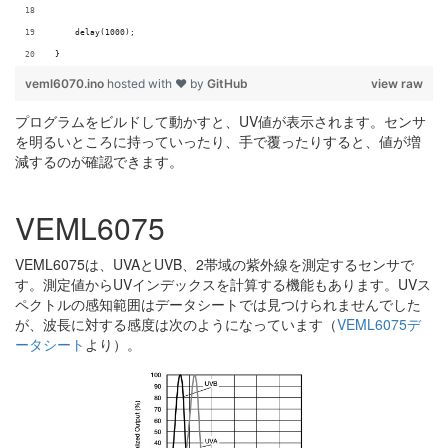
    delay(1000);
}
veml6070.ino
hosted with ❤ by
GitHub
view raw
プログラムをビルドして動かすと、UV値が表示されます。センサ
を明るいところに持っていったり、手で覆ったりすると、値が増
減するのが確認できます。
VEML6075
VEML6075は、UVAとUVB、2帯域の紫外線を測定するセンサで
す。測定値からUVインデックスを計算する機能もあります。UVス
ペクトルの感知範囲はデータシートでは見つけられませんでした
が、波長に対する感度は次のようになっています（
VEML6075デ
ータシート
より）。