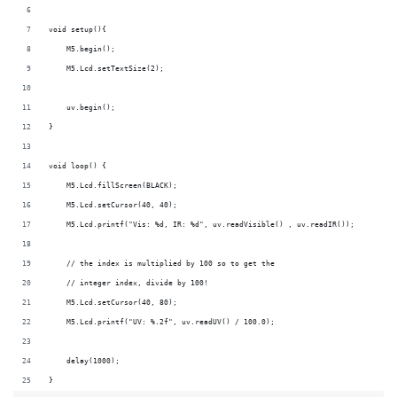
void setup(){
    M5.begin();
    M5.Lcd.setTextSize(2);
    uv.begin();
}
void loop() {
    M5.Lcd.fillScreen(BLACK);
    M5.Lcd.setCursor(40, 40);
    M5.Lcd.printf("Vis: %d, IR: %d", uv.readVisible() , uv.readIR());
    // the index is multiplied by 100 so to get the
    // integer index, divide by 100!
    M5.Lcd.setCursor(40, 80);
    M5.Lcd.printf("UV: %.2f", uv.readUV() / 100.0);
    delay(1000);
}