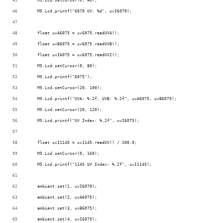
    M5.Lcd.setCursor(0, 40);
    M5.Lcd.printf("6070 UV: %d", uvI6070);
    float uvA6075 = uv6075.readUVA();
    float uvB6075 = uv6075.readUVB();
    float uvI6075 = uv6075.readUVI();
    M5.Lcd.setCursor(0, 80);
    M5.Lcd.printf("6075");
    M5.Lcd.setCursor(20, 100);
    M5.Lcd.printf("UVA: %.2f, UVB: %.2f", uvA6075, uvB6075);
    M5.Lcd.setCursor(20, 120);
    M5.Lcd.printf("UV Index: %.2f", uvI6075);
    float uvI1145 = uv1145.readUV() / 100.0;
    M5.Lcd.setCursor(0, 160);
    M5.Lcd.printf("1145 UV Index: %.2f", uvI1145);
    ambient.set(1, uvI6070);
    ambient.set(2, uvA6075);
    ambient.set(3, uvB6075);
    ambient.set(4, uvI6075);