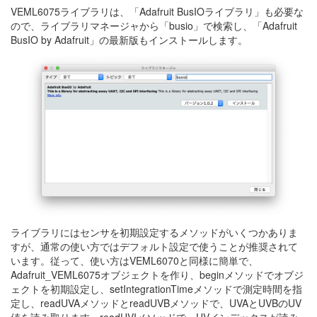
VEML6075ライブラリは、「Adafruit BusIOライブラリ」も必要な
ので、ライブラリマネージャから「busio」で検索し、「Adafruit
BusIO by Adafruit」の最新版もインストールします。
ライブラリにはセンサを初期設定するメソッドがいくつかありま
すが、通常の使い方ではデフォルト設定で使うことが推奨されて
います。従って、使い方はVEML6070と同様に簡単で、
Adafruit_VEML6075オブジェクトを作り、beginメソッドでオブジ
ェクトを初期設定し、setIntegrationTimeメソッドで測定時間を指
定し、readUVAメソッドとreadUVBメソッドで、UVAとUVBのUV
値を読み取ります。readUVIメソッドで、UVインデックスが読み