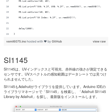
    M5.Lcd.setCursor(40, 40);
    M5.Lcd.printf("UVA: %.2f, UVB: %.2f", uv.readUVA(), uv.readUVB());
    M5.Lcd.setCursor(40, 80);
    M5.Lcd.printf("UV Index: %.2f", uv.readUVI());
    delay(1000);
}
veml6075.ino
hosted with ❤ by
GitHub
view raw
SI1145
SI1145は、UVインデックスと可視光、赤外線の強さが測定できる
センサです。UVスペクトルの感知範囲はデータシートでは見つけ
られませんでした。
SI1145もAdafruitがライブラリを提供しています。Arduino IDEの
ライブラリマネージャで「SI1145」を検索し、「Adafruit SI1145
Library by Adafruit」を探し、最新版をインストールします。