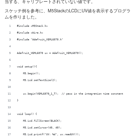
当する、キャリブレートされていない値です。
スケッチ例を参考に、M5StackのLCDにUV値を表示するプログラ
ムを作りました。
#include <M5Stack.h>
#include <Wire.h>
#include "Adafruit_VEML6070.h"
Adafruit_VEML6070 uv = Adafruit_VEML6070();
void setup(){
    M5.begin();
    M5.Lcd.setTextSize(2);
    uv.begin(VEML6070_1_T);  // pass in the integration time constant
}
void loop() {
    M5.Lcd.fillScreen(BLACK);
    M5.Lcd.setCursor(40, 40);
    M5.Lcd.printf("UV: %d", uv.readUV());