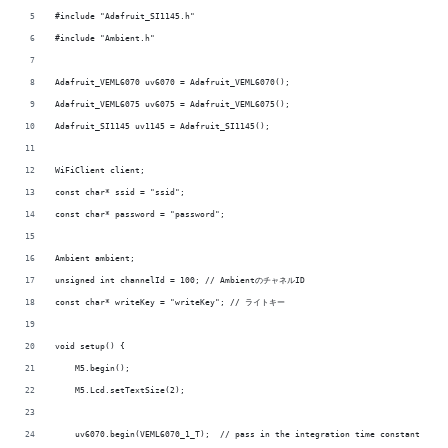
#include "Adafruit_SI1145.h"
#include "Ambient.h"
Adafruit_VEML6070 uv6070 = Adafruit_VEML6070();
Adafruit_VEML6075 uv6075 = Adafruit_VEML6075();
Adafruit_SI1145 uv1145 = Adafruit_SI1145();
WiFiClient client;
const char* ssid = "ssid";
const char* password = "password";
Ambient ambient;
unsigned int channelId = 100; // AmbientのチャネルID
const char* writeKey = "writeKey"; // ライトキー
void setup() {
    M5.begin();
    M5.Lcd.setTextSize(2);
    uv6070.begin(VEML6070_1_T);  // pass in the integration time constant