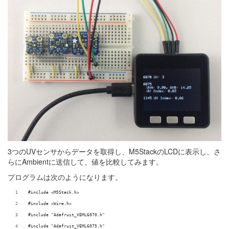
3つのUVセンサからデータを取得し、M5StackのLCDに表示し、さ
らにAmbientに送信して、値を比較してみます。
プログラムは次のようになります。
#include <M5Stack.h>
#include <Wire.h>
#include "Adafruit_VEML6070.h"
#include "Adafruit_VEML6075.h"