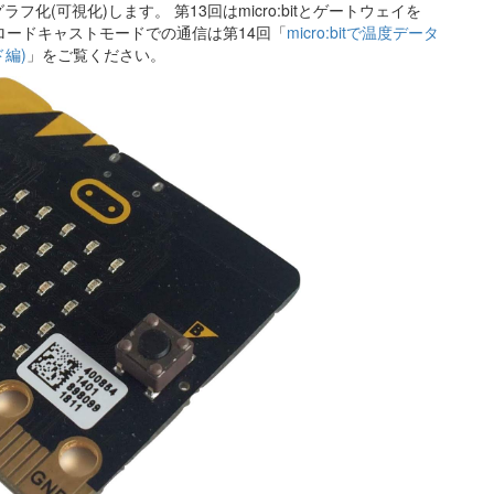
フ化(可視化)します。 第13回はmicro:bitとゲートウェイを
ロードキャストモードでの通信は第14回「
micro:bitで温度データ
ド編)
」をご覧ください。