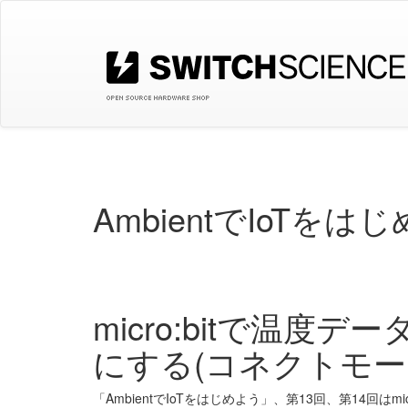
AmbientでIoTをは
micro:bitで温度デ
にする(コネクトモー
「AmbientでIoTをはじめよう」、第13回、第14回はmicro: