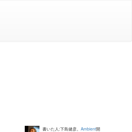
書いた人:下島健彦。
Ambient
開