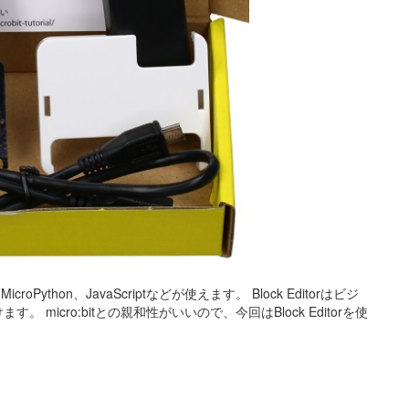
icroPython、JavaScriptなどが使えます。 Block Editorはビジ
icro:bitとの親和性がいいので、今回はBlock Editorを使